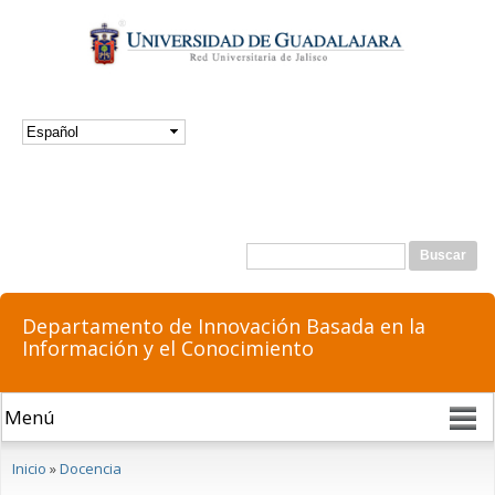
Pasar al
contenido
principal
Formulario de búsqueda
Buscar
Departamento de Innovación Basada en la
Información y el Conocimiento
Se encuentra usted aquí
Inicio
»
Docencia