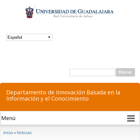
Pasar al
contenido
principal
Formulario de búsqueda
Buscar
Departamento de Innovación Basada en la
Información y el Conocimiento
Se encuentra usted aquí
Inicio
»
Noticias