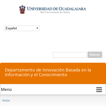
Pasar al
contenido
principal
Formulario de búsqueda
Buscar
Departamento de Innovación Basada en la
Información y el Conocimiento
Se encuentra usted aquí
Inicio