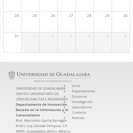
24
25
26
27
28
29
30
31
1
2
3
4
5
6
Inicio
UNIVERSIDAD DE GUADALAJARA
Departamento
CENTRO UNIVERSITARIO DE
Docencia
CIENCIAS EXACTAS E INGENIERÍAS
Investigación
Departamento de Innovación
Laboratorios
Basada en la Información y el
Contacto
Conocimiento
Noticias
Blvd. Marcelino García Barragán
#1421, esq Calzada Olímpica, C.P.
44430, Guadalajara, Jalisco, México.