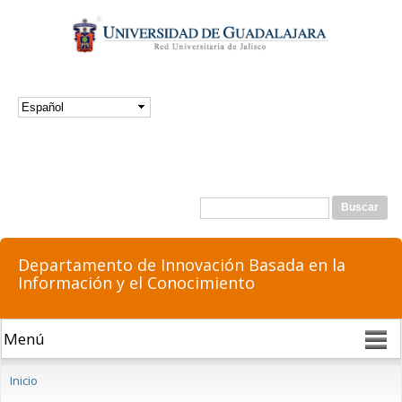
Pasar al
contenido
principal
Formulario de búsqueda
Buscar
Departamento de Innovación Basada en la
Información y el Conocimiento
Se encuentra usted aquí
Inicio